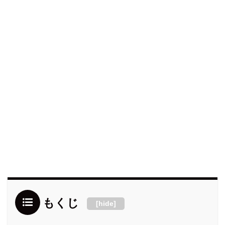
もくじ
[
hide
]