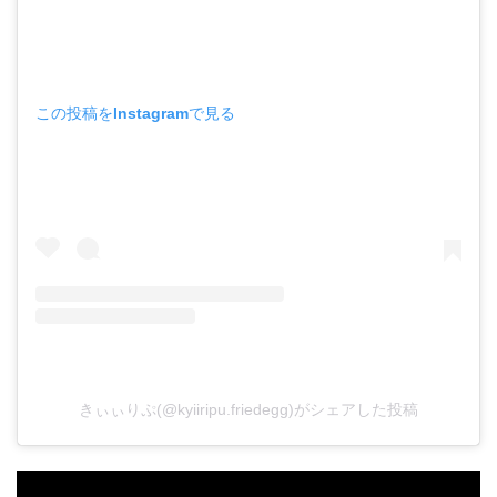
この投稿をInstagramで見る
きぃぃりぷ(@kyiiripu.friedegg)がシェアした投稿