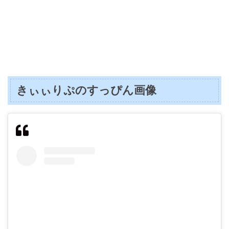
きぃぃりぷのすっぴん画像