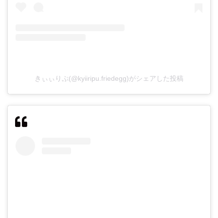
きぃぃりぷ(@kyiiripu.friedegg)がシェアした投稿