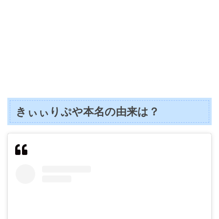
きぃぃりぷや本名の由来は？