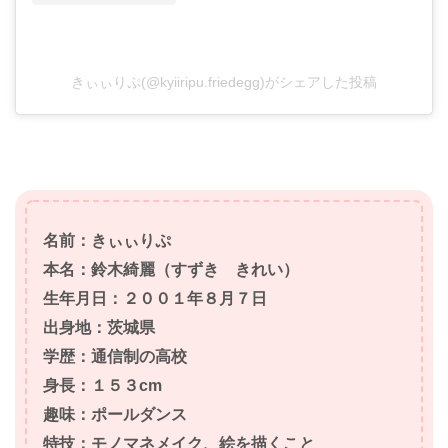
きぃぃりぷ(@kyiiripu.friedegg)がシェアした投稿
名前：きぃぃりぷ
本名：鈴木綺麗（すずき きれい）
生年月日：２００１年８月７日
出身地：茨城県
学
歴：通信制の高校
身長：１５３cm
趣味：ポールダンス
特技：モノマネメイク、絵を描くこと