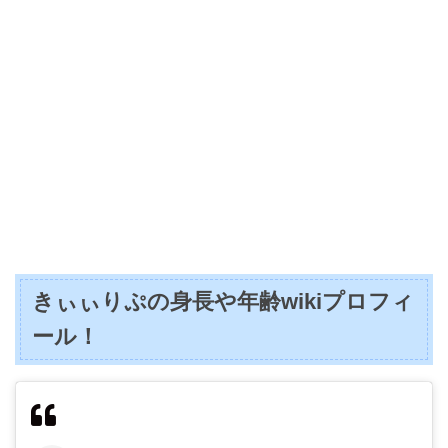
きぃぃりぷの身長や年齢wikiプロフィ
ール！