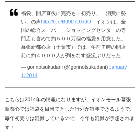
福袋、開店直後に完売も＝初売り、「消費に勢
い」の声
http://t.co/Bd9DrL0JdO
イオンは、全
国の総合スーパー、ショッピングセンターの専
門店も含めて約５００万個の福袋を用意した。
幕張新都心店（千葉市）では、午前７時の開店
前に約４０００人が列をなす盛況ぶりだった
— gorinotsukudani (@gorinotsukudani)
January
1, 2014
こちらは2014年の情報になりますが、イオンモール幕張
新都心で
は
福袋を目当てとした行列が毎年できるようで、
毎年初売りは混雑しているので、今年も混雑が予想されま
す！