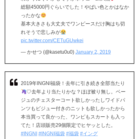
総額45000円ぐらいでした！やばい色とかはなか
ったかな
基本大きさも大丈夫でワンピースだけ胸はち切
れそうで悲しみが
pic.twitter.com/CETuGUwkei
— かせつ (@kasetu0u0)
January 2, 2019
2019年INGNI福袋！去年に引き続き全部当たり
♡去年より当たりかな？ほぼ被り無し。ベー
ジュのチェスターコート欲しかったしワイドパ
ンツもビジュー付きのニットも欲しかったから
本当買って良かった、ワンピもスカートも入っ
てた！店頭販売29個限定でヒヤッとした。
#INGNI
#INGNI福袋
#福袋
#イング