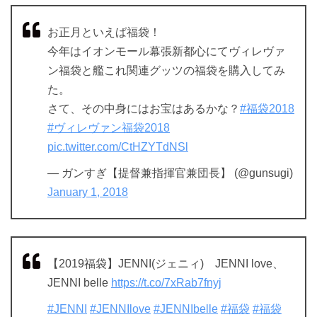
お正月といえば福袋！
今年はイオンモール幕張新都心にてヴィレヴァ
ン福袋と艦これ関連グッツの福袋を購入してみ
た。
さて、その中身にはお宝はあるかな？
#福袋2018
#ヴィレヴァン福袋2018
pic.twitter.com/CtHZYTdNSl
— ガンすぎ【提督兼指揮官兼団長】 (@gunsugi)
January 1, 2018
【2019福袋】JENNI(ジェニィ) JENNI love、
JENNI belle
https://t.co/7xRab7fnyj
#JENNI
#JENNIlove
#JENNIbelle
#福袋
#福袋