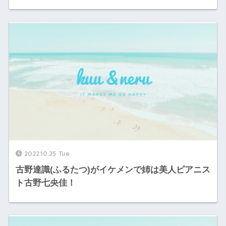
2022.10.25 Tue
古野達識(ふるたつ)がイケメンで姉は美人ピアニス
ト古野七央佳！