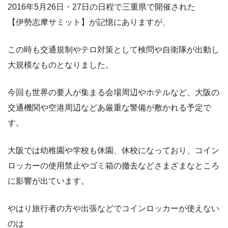
2016
年
5
月
26
日・
27
日の日程で三重県で開催された
【伊勢志摩サミット】が記憶にありますが、
この時も交通規制やテロ対策として検問や自衛隊が出動し
大規模なものとなりました。
今回も世界の要人が集まる会場周辺やホテルなど、大阪の
交通機関や
空港周辺などあ厳重な警備が敷かれる予定で
す。
大阪では幼稚園や学校も休園、休校になっており、コイン
ロッカーの
使用禁止やゴミ箱の撤去などさまざまなところ
に影響が出ています。
やはり旅行者の方や出張などでコインロッカーが使えない
のは